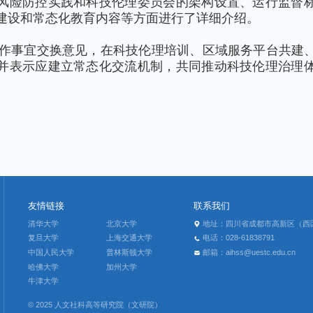
风险防控实践和科技伦理委员会的架构设置、运行监督
建设和常态化教育内容等方面进行了详细介绍。
作事宜交换意见，在科技伦理培训、区域服务平台共建
并表示应建立常态化交流机制，共同推动科技伦理治理
友情链接
联系我们
清华大学
北京大学
地址：四川省成都市高新区（西区
复旦大学
上海交通大学
电话：028-61838791
中国人民大学
普林斯顿大学
邮箱：aihss@uestc.edu.cn
哈佛大学
加州大学
牛津大学
© 2025 人文社科高等研究院（文研院）