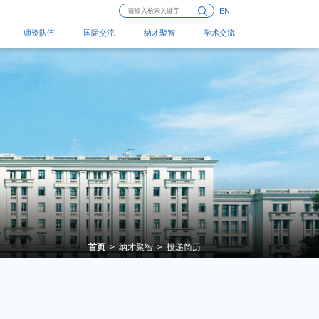
EN
师资队伍
国际交流
纳才聚智
学术交流
首页
>
纳才聚智
>
投递简历