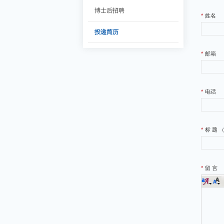
博士后招聘
*
姓名
投递简历
*
邮箱
*
电话
*
标 题 
*
留 言