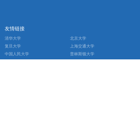
友情链接
清华大学
北京大学
复旦大学
上海交通大学
中国人民大学
普林斯顿大学
哈佛大学
加州大学
牛津大学
联系我们
地址：四川省成都市高新区（西区）西源大道2006号清水河校区
电话：028-61838791
邮箱：aihss@uestc.edu.cn
© 2025 人文社科高等研究院（文研院）
关注我们