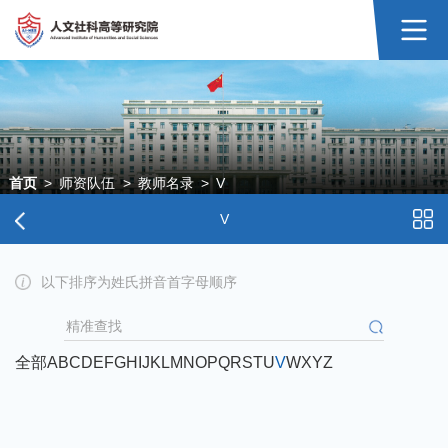
首页
>
师资队伍
>
教师名录
>
V
V
以下排序为姓氏拼音首字母顺序
全部
A
B
C
D
E
F
G
H
I
J
K
L
M
N
O
P
Q
R
S
T
U
V
W
X
Y
Z